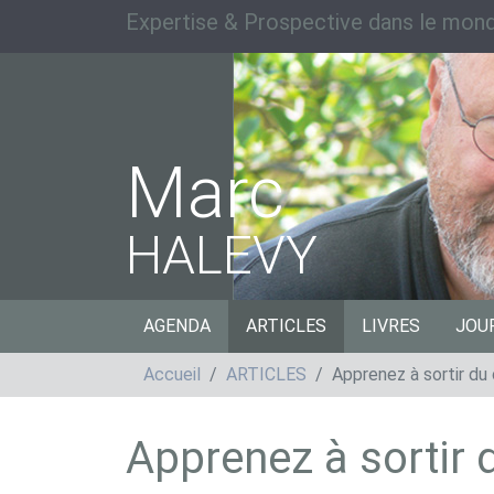
Expertise & Prospective dans le mond
Marc
HALEVY
AGENDA
ARTICLES
LIVRES
JOU
Accueil
ARTICLES
Apprenez à sortir du
Apprenez à sortir 