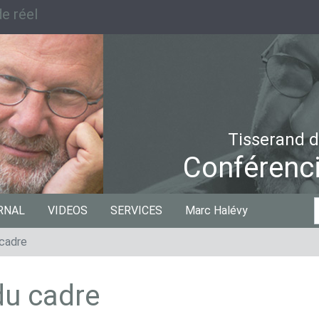
e réel
Tisserand d
Conférenci
C
RNAL
VIDEOS
SERVICES
Marc Halévy
p
 cadre
du cadre