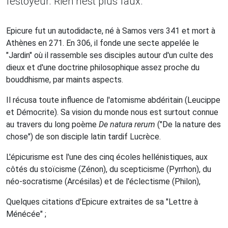
festoyeur. Rien n'est plus faux.
Epicure fut un autodidacte, né à Samos vers 341 et mort à
Athènes en 271. En 306, il fonde une secte appelée le
"Jardin" où il rassemble ses disciples autour d'un culte des
dieux et d'une doctrine philosophique assez proche du
bouddhisme, par maints aspects.
Il récusa toute influence de l'atomisme abdéritain (Leucippe
et Démocrite). Sa vision du monde nous est surtout connue
au travers du long poème
De natura rerum
("De la nature des
chose") de son disciple latin tardif Lucrèce.
L'épicurisme est l'une des cinq écoles hellénistiques, aux
côtés du stoïcisme (Zénon), du scepticisme (Pyrrhon), du
néo-socratisme (Arcésilas) et de l'éclectisme (Philon),
Quelques citations d'Epicure extraites de sa "Lettre à
Ménécée" ;