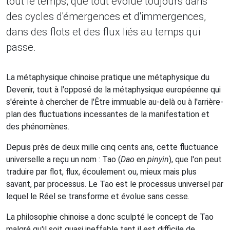
tout le temps, que tout évolue toujours dans
des cycles d'émergences et d'immergences,
dans des flots et des flux liés au temps qui
passe.
La métaphysique chinoise pratique une métaphysique du
Devenir, tout à l'opposé de la métaphysique européenne qui
s'éreinte à chercher de l'Être immuable au-delà ou à l'arrière-
plan des fluctuations incessantes de la manifestation et
des phénomènes.
Depuis près de deux mille cinq cents ans, cette fluctuance
universelle a reçu un nom : Tao (
Dao
en
pinyin
), que l'on peut
traduire par flot, flux, écoulement ou, mieux mais plus
savant, par processus. Le Tao est le processus universel par
lequel le Réel se transforme et évolue sans cesse.
La philosophie chinoise a donc sculpté le concept de Tao
malgré qu'il soit quasi ineffable tant il est difficile de