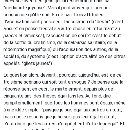
circenses
avec des gens qui lui ressemblent dans sa
"médiocrité joyeuse". Mais il peut arriver qu'il prenne
conscience qu'il le soit. En ce cas, trois attitudes
d'accusation sont possibles : l'accusation du "destin" (c'est
ainsi et on pense très vite à autre chose en retournant au
panem et circenses
), l'accusation de soi (et c'est le début
de la sortie du crétinisme, de la
catharsis
salutaire, de la
rédemption magnifique) ou l'accusation des autres, de la
société, du système (c'est l'option d'actualité de ces pitres
appelés "gilets jaunes").
La question alors, devient : pourquoi, aujourd'hui, est-ce ce
troisième scénario qui soit tant en vogue ? Je pense que la
réponse tient en ceci : le martèlement, depuis plus de
cinquante ans, des thèses égalitaristes. Au fond, dire
sempiternellement que tous les hommes sont égaux, mène
à une idée simple : "puisque je suis égal aux autres en tout,
mais que je ressens que je ne suis pas leur égal en tout,
c'est donc que les autres m'empêchent d'être leur égal". Et