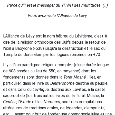
Parce qu'il est le messager du YHWH des multitudes. (…)
Vous avez violé l'Alliance de Lévy.
L'Alliance de Lévy est le nom hébreu du Lévitisme, c'est-à-
dire de la religion orthodoxe des Juifs depuis le retour de
l'exil à Babylone (-538) jusqu'à la destruction et le sac du
Temple de Jérusalem par les légions romaines en +70.
Il y a là un paradigme religieux complet (d'une durée longue
de 608 années au lieu de 550, en moyenne) dont les
fondements sont donnés dans la
Torat Moshé
[1]
et, en
particulier, dans le livre du
Deutéronome
destiné au peuple,
et dans celui du
Lévitique
, destiné aux Lévites, à la caste
sacerdotale (les trois autres livres de la Torat Moshé, la
Genèse
, l'
Exode
et les
Nombres
, sont des compilations
ultérieures de traditions orales, de légendes, d'emprunts,
etc …, ayant pour but de fonder une cosmogonie juive et une