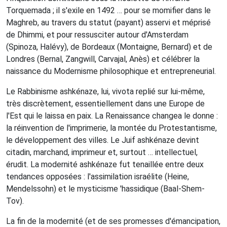
Torquemada ; il s'exile en 1492 … pour se momifier dans le
Maghreb, au travers du statut (payant) asservi et méprisé
de Dhimmi, et pour ressusciter autour d'Amsterdam
(Spinoza, Halévy), de Bordeaux (Montaigne, Bernard) et de
Londres (Bernal, Zangwill, Carvajal, Anès) et célébrer la
naissance du Modernisme philosophique et entrepreneurial.
Le Rabbinisme ashkénaze, lui, vivota replié sur lui-même,
très discrètement, essentiellement dans une Europe de
l'Est qui le laissa en paix. La Renaissance changea le donne :
la réinvention de l'imprimerie, la montée du Protestantisme,
le développement des villes. Le Juif ashkénaze devint
citadin, marchand, imprimeur et, surtout … intellectuel,
érudit. La modernité ashkénaze fut tenaillée entre deux
tendances opposées : l'assimilation israélite (Heine,
Mendelssohn) et le mysticisme 'hassidique (Baal-Shem-
Tov).
La fin de la modernité (et de ses promesses d'émancipation,