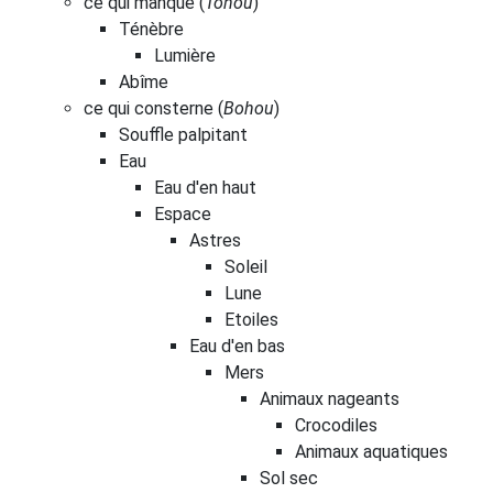
ce qui manque (
Tohou
)
Ténèbre
Lumière
Abîme
ce qui consterne (
Bohou
)
Souffle palpitant
Eau
Eau d'en haut
Espace
Astres
Soleil
Lune
Etoiles
Eau d'en bas
Mers
Animaux nageants
Crocodiles
Animaux aquatiques
Sol sec