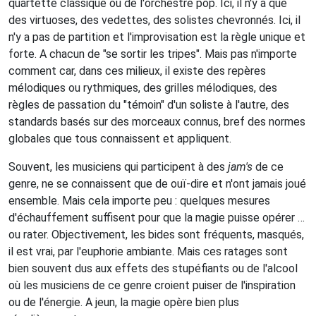
quartette classique ou de l'orchestre pop. Ici, il n'y a que
des virtuoses, des vedettes, des solistes chevronnés. Ici, il
n'y a pas de partition et l'improvisation est la règle unique et
forte. A chacun de "se sortir les tripes". Mais pas n'importe
comment car, dans ces milieux, il existe des repères
mélodiques ou rythmiques, des grilles mélodiques, des
règles de passation du "témoin" d'un soliste à l'autre, des
standards basés sur des morceaux connus, bref des normes
globales que tous connaissent et appliquent.
Souvent, les musiciens qui participent à des
jam's
de ce
genre, ne se connaissent que de ouï-dire et n'ont jamais joué
ensemble. Mais cela importe peu : quelques mesures
d'échauffement suffisent pour que la magie puisse opérer …
ou rater. Objectivement, les bides sont fréquents, masqués,
il est vrai, par l'euphorie ambiante. Mais ces ratages sont
bien souvent dus aux effets des stupéfiants ou de l'alcool
où les musiciens de ce genre croient puiser de l'inspiration
ou de l'énergie. A jeun, la magie opère bien plus