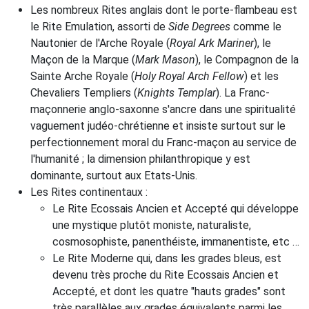
Les nombreux Rites anglais dont le porte-flambeau est
le Rite Emulation, assorti de
Side Degrees
comme le
Nautonier de l'Arche Royale (
Royal Ark Mariner
), le
Maçon de la Marque (
Mark Mason
), le Compagnon de la
Sainte Arche Royale (
Holy Royal Arch Fellow
) et les
Chevaliers Templiers (
Knights Templar
). La Franc-
maçonnerie anglo-saxonne s'ancre dans une spiritualité
vaguement judéo-chrétienne et insiste surtout sur le
perfectionnement moral du Franc-maçon au service de
l'humanité ; la dimension philanthropique y est
dominante, surtout aux Etats-Unis.
Les Rites continentaux :
Le Rite Ecossais Ancien et Accepté qui développe
une mystique plutôt moniste, naturaliste,
cosmosophiste, panenthéiste, immanentiste, etc …
Le Rite Moderne qui, dans les grades bleus, est
devenu très proche du Rite Ecossais Ancien et
Accepté, et dont les quatre "hauts grades" sont
très parallèles aux grades équivalents parmi les