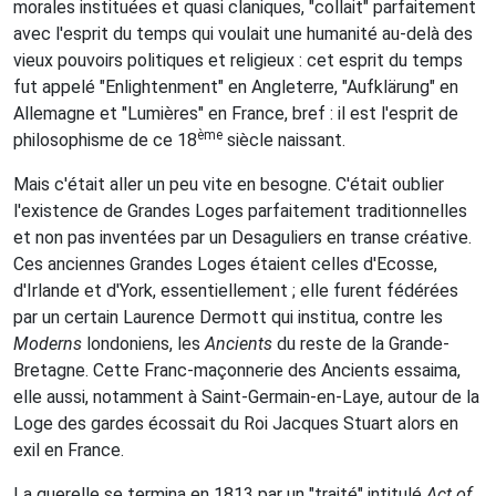
morales instituées et quasi claniques, "collait" parfaitement
avec l'esprit du temps qui voulait une humanité au-delà des
vieux pouvoirs politiques et religieux : cet esprit du temps
fut appelé "Enlightenment" en Angleterre, "Aufklärung" en
Allemagne et "Lumières" en France, bref : il est l'esprit de
ème
philosophisme de ce 18
siècle naissant.
Mais c'était aller un peu vite en besogne. C'était oublier
l'existence de Grandes Loges parfaitement traditionnelles
et non pas inventées par un Desaguliers en transe créative.
Ces anciennes Grandes Loges étaient celles d'Ecosse,
d'Irlande et d'York, essentiellement ; elle furent fédérées
par un certain Laurence Dermott qui institua, contre les
Moderns
londoniens, les
Ancients
du reste de la Grande-
Bretagne. Cette Franc-maçonnerie des Ancients essaima,
elle aussi, notamment à Saint-Germain-en-Laye, autour de la
Loge des gardes écossait du Roi Jacques Stuart alors en
exil en France.
La querelle se termina en 1813 par un "traité" intitulé
Act of