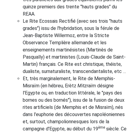
quinze premiers des trente "hauts grades" du
REAA.
Le Rite Ecossais Rectifié (avec ses trois "hauts
grades") issu de l'hybridation, sous la férule de
Jean-Baptiste Willermoz, entre la Stricte
Observance Templière allemande et les
enseignements martinésistes (Martinès de
Pasqually) et martinistes (Louis-Claude de Saint-
Martin) français. Ce Rite est christique, théiste,
dualiste, surnaturaliste, transcendantaliste, etc …
Et, très marginalement, le Rite de Memphis-
Misraïm (en hébreu, Erètz
Mitzraïm
désigne
l'Egypte ou, en traduction littérale, le "pays des
bornes ou des bornés"), issu de la fusion de deux
rites artificiels (de Memphis et de Misraïm), nés
dans l'euphorie des découvertes napoléoniennes
et, surtout, champolionnesques lors de la
ème
campagne d'Egypte, au début du 19
siècle. Ce