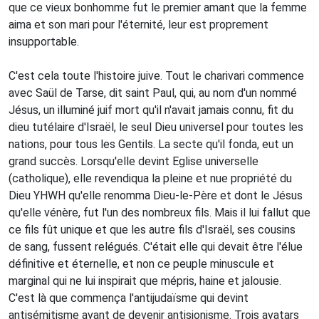
que ce vieux bonhomme fut le premier amant que la femme
aima et son mari pour l'éternité, leur est proprement
insupportable.
C'est cela toute l'histoire juive. Tout le charivari commence
avec Saül de Tarse, dit saint Paul, qui, au nom d'un nommé
Jésus, un illuminé juif mort qu'il n'avait jamais connu, fit du
dieu tutélaire d'Israël, le seul Dieu universel pour toutes les
nations, pour tous les Gentils. La secte qu'il fonda, eut un
grand succès. Lorsqu'elle devint Eglise universelle
(catholique), elle revendiqua la pleine et nue propriété du
Dieu YHWH qu'elle renomma Dieu-le-Père et dont le Jésus
qu'elle vénère, fut l'un des nombreux fils. Mais il lui fallut que
ce fils fût unique et que les autre fils d'Israël, ses cousins
de sang, fussent relégués. C'était elle qui devait être l'élue
définitive et éternelle, et non ce peuple minuscule et
marginal qui ne lui inspirait que mépris, haine et jalousie.
C'est là que commença l'antijudaïsme qui devint
antisémitisme avant de devenir antisionisme. Trois avatars