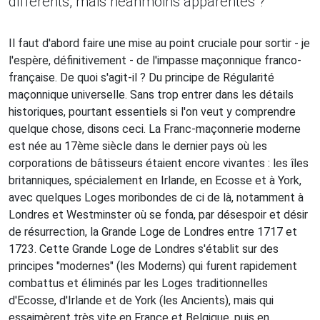
différents, mais néanmoins apparentés ?
Il faut d'abord faire une mise au point cruciale pour sortir - je
l'espère, définitivement - de l'impasse maçonnique franco-
française. De quoi s'agit-il ? Du principe de Régularité
maçonnique universelle. Sans trop entrer dans les détails
historiques, pourtant essentiels si l'on veut y comprendre
quelque chose, disons ceci. La Franc-maçonnerie moderne
est née au 17ème siècle dans le dernier pays où les
corporations de bâtisseurs étaient encore vivantes : les îles
britanniques, spécialement en Irlande, en Ecosse et à York,
avec quelques Loges moribondes de ci de là, notamment à
Londres et Westminster où se fonda, par désespoir et désir
de résurrection, la Grande Loge de Londres entre 1717 et
1723. Cette Grande Loge de Londres s'établit sur des
principes "modernes" (les Moderns) qui furent rapidement
combattus et éliminés par les Loges traditionnelles
d'Ecosse, d'Irlande et de York (les Ancients), mais qui
essaimèrent très vite en France et Belgique, puis en