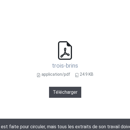
trois-brins
application/pdf
24.9 KB
Télécharger
t faite pour circuler, mais tous les extraits de son travail doi