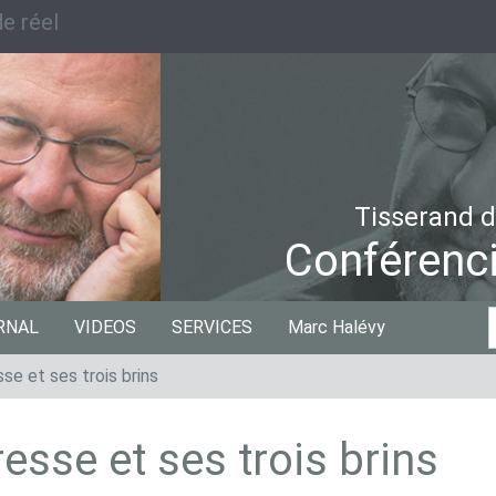
e réel
Tisserand d
Conférenci
C
RNAL
VIDEOS
SERVICES
Marc Halévy
p
sse et ses trois brins
resse et ses trois brins