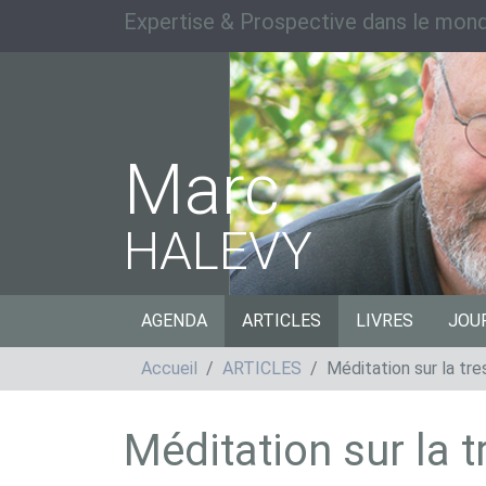
Expertise & Prospective dans le mond
Marc
HALEVY
AGENDA
ARTICLES
LIVRES
JOU
Accueil
ARTICLES
Méditation sur la tre
Méditation sur la t