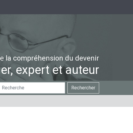
e la compréhension du devenir
er, expert et auteur
hercher
Recherche
Rechercher
ar
avancée…