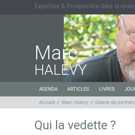
Expertise & Prospective dans le mond
Marc
HALEVY
AGENDA
ARTICLES
LIVRES
JOU
Accueil
Marc Halévy
Galerie de portrai
Qui la vedette ?