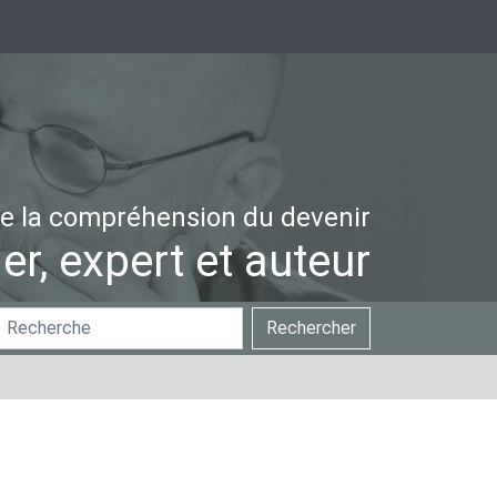
e la compréhension du devenir
er, expert et auteur
hercher
Recherche
Rechercher
ar
avancée…