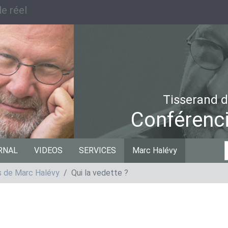
e réel
Tisserand d
Conférenci
C
RNAL
VIDEOS
SERVICES
Marc Halévy
p
ts de Marc Halévy
Qui la vedette ?