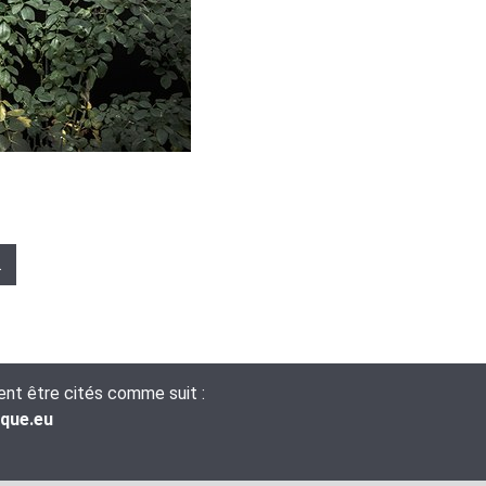
…
vent être cités comme suit :
ique.eu