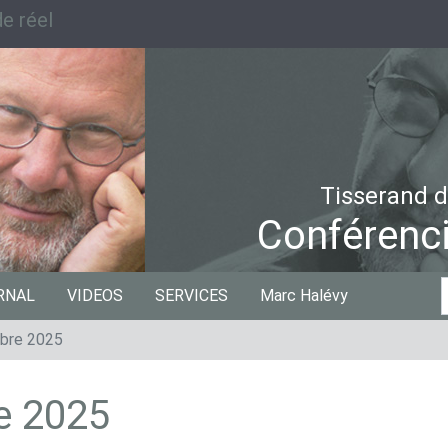
e réel
Tisserand d
Conférenci
C
RNAL
VIDEOS
SERVICES
Marc Halévy
p
bre 2025
e 2025