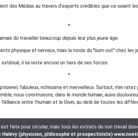
ôlent des Médias au travers d'experts crédibles que ce soient le
*
jamais dû travailler beaucoup depuis leur plus jeune âge.
ments physique et nerveux, mais la mode du "burn-out" chez les je
st exténué, il lui reste encore un tiers de ses forces.
*
onnel, fabuleux, richissime et merveilleux. Surtout, n'en ratez 
ble, nous construisons, dans le monde humain, aussi douloureu
l'Alliance entre l'humain et le Divin, au-delà de toutes les différ
t faite pour circuler, mais tous les extraits de son travail doi
Halévy (physicien, philosophe et prospectiviste) www.noet