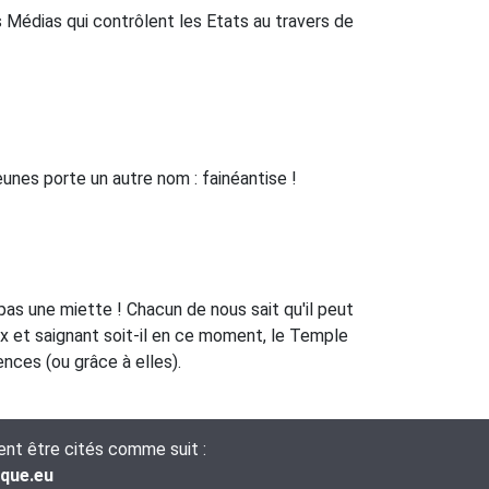
s Médias qui contrôlent les Etats au travers de
unes porte un autre nom : fainéantise !
pas une miette ! Chacun de nous sait qu'il peut
x et saignant soit-il en ce moment, le Temple
ences (ou grâce à elles).
vent être cités comme suit :
ique.eu