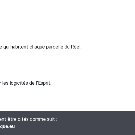
me qui habitent chaque parcelle du Réel.
les logicités de l'Esprit.
vent être cités comme suit :
ique.eu