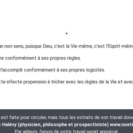
*
t un non-sens, puisque Dieu, c'est la Vie-même, c'est l'Esprit-mê
 vivre conformément à ses propres règles.
r ; l'accomplir conformément à ses propres logicités.
te infecte propension à tricher avec les règles de la Vie et avec 
t faite pour circuler, mais tous les extraits de son travail doi
Halévy (physicien, philosophe et prospectiviste) www.noet
Par ailleurs, l’envoi de votre travail serait apprécié.