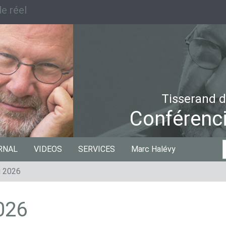
e réel
Tisserand d
Conférenci
C
RNAL
VIDEOS
SERVICES
Marc Halévy
p
i 2026
026