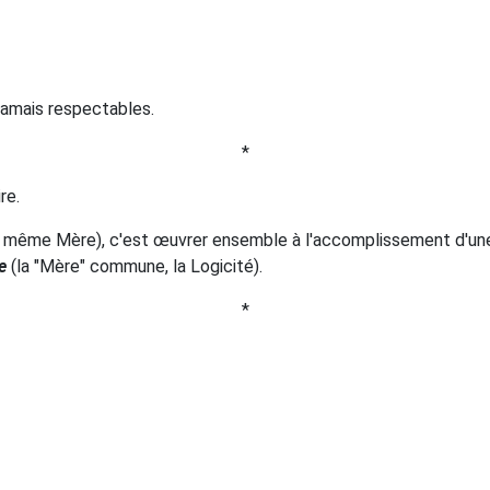
 jamais respectables.
*
re.
t la même Mère), c'est œuvrer ensemble à l'accomplissement d'
e
(la "Mère" commune, la Logicité).
*