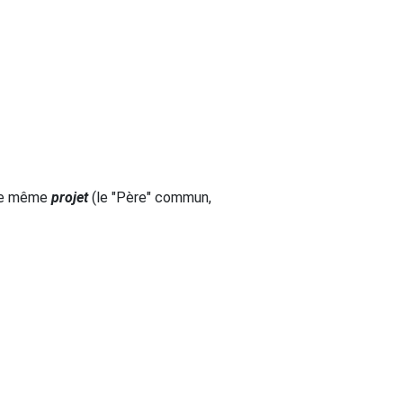
une même
projet
(le "Père" commun,