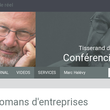
e réel
Tisserand d
Conférenci
C
RNAL
VIDEOS
SERVICES
Marc Halévy
p
 romans d'entreprises