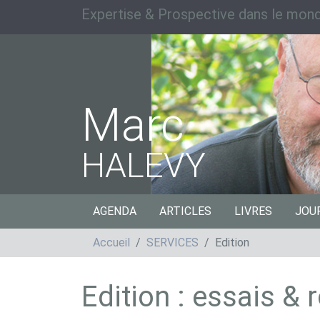
Expertise & Prospective dans le mond
Marc
HALEVY
AGENDA
ARTICLES
LIVRES
JOU
Accueil
SERVICES
Edition
Edition : essais &