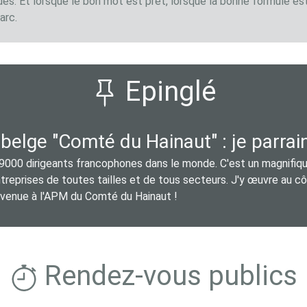
es. Et lorsque le bon mot est prêt, lorsque la bonne formule est
arc.
Epinglé
lge "Comté du Hainaut" : je parraine
00 dirigeants francophones dans le monde. C'est un magnifiqu
treprises de toutes tailles et de tous secteurs. J'y œuvre au côt
envenue à l'APM du Comté du Hainaut !
Rendez-vous publics