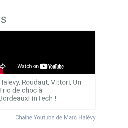
es
Halevy, Roudaut, Vittori, Un
Trio de choc à
BordeauxFinTech !
Chaîne Youtube de Marc Halévy