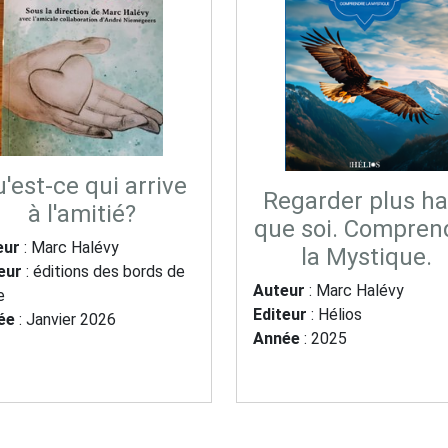
'est-ce qui arrive
Regarder plus ha
à l'amitié?
que soi. Compren
eur
: Marc Halévy
la Mystique.
eur
: éditions des bords de
Auteur
: Marc Halévy
e
Editeur
: Hélios
ée
: Janvier 2026
Année
: 2025