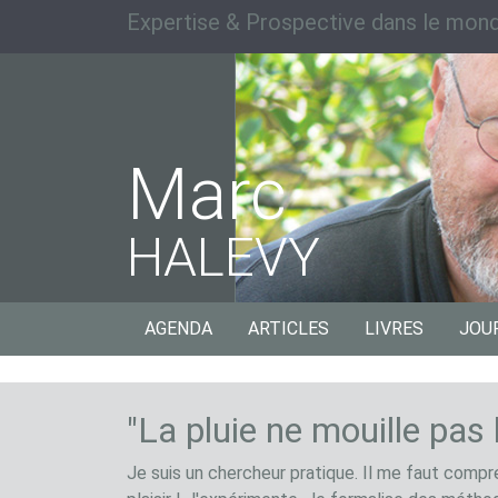
Expertise & Prospective dans le mond
Marc
HALEVY
AGENDA
ARTICLES
LIVRES
JOU
"La pluie ne mouille pas
Je suis un chercheur pratique. Il me faut compr