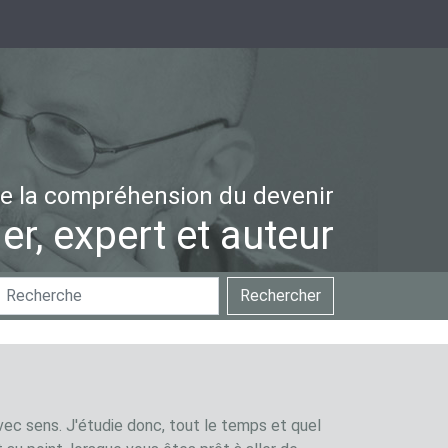
e la compréhension du devenir
er, expert et auteur
hercher
Recherche
Rechercher
ar
avancée…
vec sens. J'étudie donc, tout le temps et quel