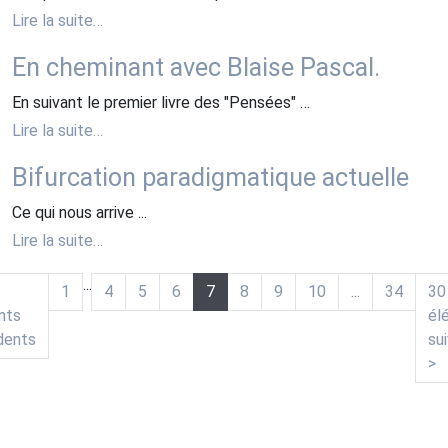
Lire la suite…
En cheminant avec Blaise Pascal.
En suivant le premier livre des "Pensées" …
Lire la suite…
Bifurcation paradigmatique actuelle
Ce qui nous arrive ...
Lire la suite…
...
1
4
5
6
7
8
9
10
...
34
30
nts
él
(actuelle)
dents
su
>